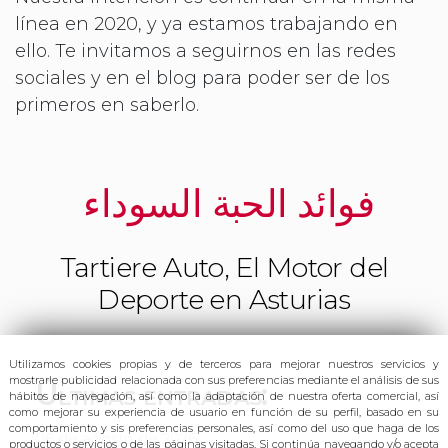
línea en 2020, y ya estamos trabajando en
ello. Te invitamos a seguirnos en las redes
sociales y en el blog para poder ser de los
primeros en saberlo.
فوائد الحبة السوداء
Tartiere Auto, El Motor del
Deporte en Asturias
Utilizamos cookies propias y de terceros para mejorar nuestros servicios y
mostrarle publicidad relacionada con sus preferencias mediante el análisis de sus
Últimas entradas:
hábitos de navegación, así como
la adaptación de nuestra oferta comercial, así
como mejorar su experiencia de usuario en función de su perfil, basado en su
comportamiento y sis preferencias personales, así como del uso que haga de los
06 de agosto de 2026:
productos o servicios o de las páginas visitadas. Si continúa navegando y/o acepta