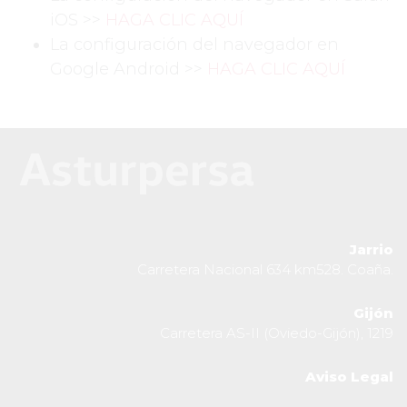
iOS >>
HAGA CLIC AQUÍ
La configuración del navegador en
Google Android >>
HAGA CLIC AQUÍ
Jarrio
Carretera Nacional 634 km528. Coaña.
Gijón
Carretera AS-II (Oviedo-Gijón), 1219
Aviso Legal