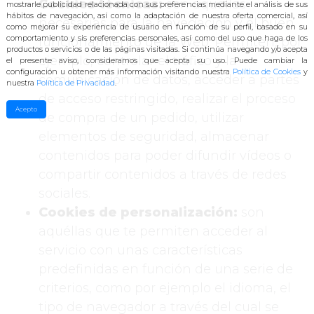
Cookies técnicas:
son aquellas
mostrarle publicidad relacionada con sus preferencias mediante el análisis de sus
hábitos de navegación, así como
la adaptación de nuestra oferta comercial, así
necesarias para la navegación y el buen
como mejorar su experiencia de usuario en función de su perfil, basado en su
comportamiento y sis preferencias personales, así como del uso que haga de los
funcionamiento de la Web. Permiten, por
productos o servicios o de las páginas visitadas. Si continúa navegando y/o acepta
ejemplo, controlar el tráfico y la
el presente aviso, consideramos que acepta su uso. Pu
ede cambiar la
configuración u obtener más información visitando nuestra
Política de Cookies
y
comunicación de datos, acceder a partes
nuestra
Política de Privacidad
.
de acceso restringido, realizar el proceso
Acepto
de compra de un pedido, utilizar
elementos de seguridad, almacenar
contenidos para poder difundir vídeos o
compartir contenidos a través de redes
sociales.
Cookies de personalización:
son
aquéllas que te permiten acceder al
servicio con unas características
predefinidas en función de una serie de
criterios, como por ejemplo el idioma, el
tipo de navegador a través del cual se