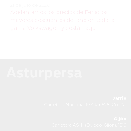
21 de julio de 2026:
Adelantamos los precios de Feria: los
mayores descuentos del año en toda la
gama Volkswagen ya están aquí
Jarrio
Carretera Nacional 634 km528. Coaña.
Gijón
Carretera AS-II (Oviedo-Gijón), 1219