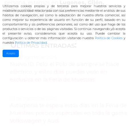
persona, estamos en
Lugones, Gijón,
Utilizamos cookies propias y de terceros para mejorar nuestros servicios y
Avilés, Mieres y Jarrio
y estaremos
mostrarle publicidad relacionada con sus preferencias mediante el análisis de sus
hábitos de navegación, así como
la adaptación de nuestra oferta comercial, así
encantados de enseñártelo.
como mejorar su experiencia de usuario en función de su perfil, basado en su
comportamiento y sis preferencias personales, así como del uso que haga de los
productos o servicios o de las páginas visitadas. Si continúa navegando y/o acepta
el presente aviso, consideramos que acepta su uso. Pu
ede cambiar la
configuración u obtener más información visitando nuestra
Política de Cookies
y
Últimas entradas:
nuestra
Política de Privacidad
.
Acepto
06 de agosto de 2026:
Nuevo ID. Polo: el Polo de siempre se hace
eléctrico, y estos días puedes verlo en
exclusiva en la Feria de Muestras
03 de agosto de 2026:
Asturpersa te espera estos días en la Feria de
Muestras: precios especiales en toda la gama
Volkswagen y Audi