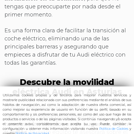
tengas que preocuparte por nada desde el
primer momento.
Es una forma clara de facilitar la transición al
coche eléctrico, eliminando una de las
principales barreras y asegurando que
empieces a disfrutar de tu Audi eléctrico con
todas las garantías.
Descubre la movilidad
eléctrica Audi en Asturias
Utilizamos cookies propias y de terceros para mejorar nuestros servicios y
mostrarle publicidad relacionada con sus preferencias mediante el análisis de sus
hábitos de navegación, así como
la adaptación de nuestra oferta comercial, así
Si estás pensando en pasarte a un Audi
como mejorar su experiencia de usuario en función de su perfil, basado en su
comportamiento y sis preferencias personales, así como del uso que haga de los
eléctrico, te invitamos a visitarnos en
productos o servicios o de las páginas visitadas. Si continúa navegando y/o acepta
nuestras instalaciones de Lugones, Gijón
el presente aviso, consideramos que acepta su uso. Pu
ede cambiar la
configuración u obtener más información visitando nuestra
Política de Cookies
y
y Avilés
. Nuestro equipo te asesorará sobre el
nuestra
Política de Privacidad
.