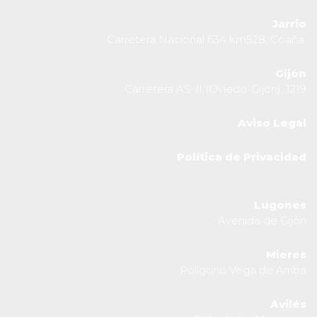
Jarrio
Carretera Nacional 634 km528. Coaña.
Gijón
Carretera AS-II (Oviedo-Gijón), 1219
Aviso Legal
Política de Privacidad
Lugones
Avenida de Gijón
Mieres
Polígono Vega de Arriba
Avilés